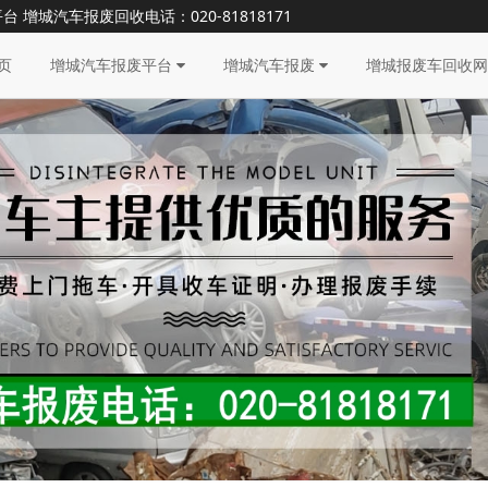
城汽车报废回收电话：020-81818171
页
增城汽车报废平台
增城汽车报废
增城报废车回收