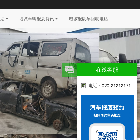
网点
增城车辆报废资讯
增城报废车回收电话
在线客服
电话：020-81818171