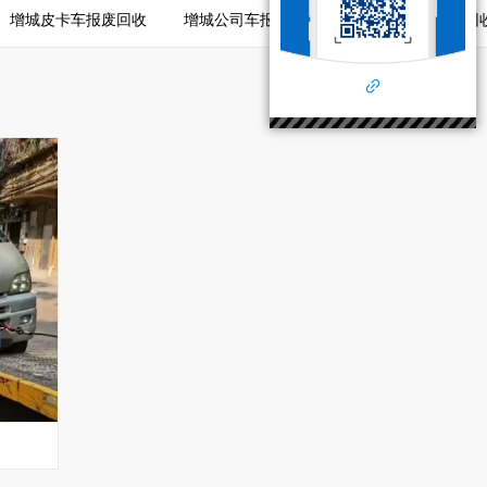
增城皮卡车报废回收
增城公司车报废回收
增城事故车报废回