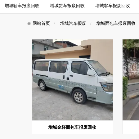
增城轿车报废回收
增城货车报废回收
增城客车报废回收
网站首页
增城汽车报废
增城面包车报废回收
增城金杯面包车报废回收