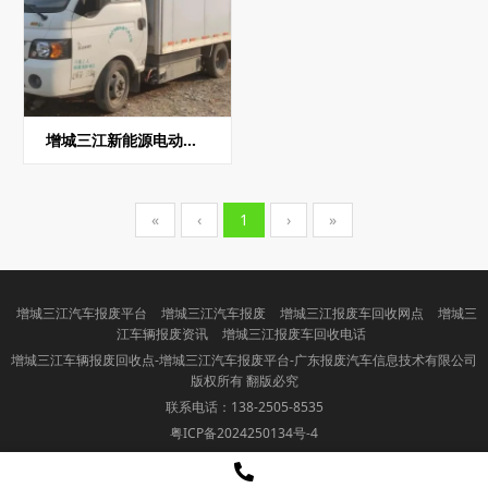
增城三江新能源电动货车回收
«
‹
1
›
»
增城三江汽车报废平台
增城三江汽车报废
增城三江报废车回收网点
增城三
江车辆报废资讯
增城三江报废车回收电话
增城三江车辆报废回收点-增城三江汽车报废平台-广东报废汽车信息技术有限公司
版权所有 翻版必究
联系电话：138-2505-8535
粤ICP备2024250134号-4
Powered By 盘企CMS 3.4.7
盘企CMS