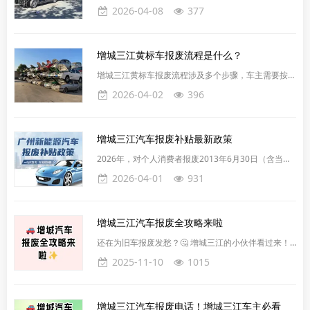
车主解决汽车报废的各种问题。以下是一些关键步骤和
2026-04-08
377
记，并出具
注意事项：首先，选择正规的报废车回收公司。增城三
江有多家具备资质的报废机动车回收拆解企业，提供上
门服务，确保车主能够轻松完成报废手续。其次，准备
增城三江黄标车报废流程是什么？
必要的文件。对于私人车辆，需要准备身份证复印件、
机动车行驶证原件和机动车登记证书原件。对于单位车
增城三江黄标车报废流程涉及多个步骤，车主需要按顺
辆，则需要提供营业执照复印件并加盖公章、机动车行
序进行：第一步，车主需联系增城三江报废回收企业办
2026-04-02
396
驶证原件和机动车登记证书
理，电话：020-81818171。第二步，准备车辆和车主
相关证件。第三步，车主需将车辆送至指定的正规回收
企业。回收企业会进行车辆拖运，并由民警和拆车厂查
增城三江汽车报废补贴最新政策
验员分别查验车辆，确认车辆唯一性。随后，车辆将被
拆解，五大总成（车身/车架、发动机、方向机、变速
2026年，对个人消费者报废2013年6月30日（含当
器、后桥）会被送交破碎企业，车顶、车身部分将被拆
日，下同）前注册登记的汽油乘用车、2015年6月30
2026-04-01
931
解，并提供三张
日前注册登记的柴油及其他燃料乘用车，或2019年12
月31日前注册登记的新能源乘用车，并购买纳入工业
和信息化部《减免车辆购置税的新能源汽车车型目录》
增城三江汽车报废全攻略来啦
的新能源乘用车或2.0升及以下排量的燃油乘用车，给
予一次性补贴。对报废上述符合条件旧车并购买新能源
还在为旧车报废发愁？🤔 增城三江的小伙伴看过来！
乘用车的，按新车销售价格（价税合计，下同）的12
手把手教你轻松搞定汽车报废流程，省时又省心～1️⃣
2025-11-10
1015
准备材料✅ 身份证原件+复印件✅ 行驶证、登记证书✅
车辆号牌⚠️ 记得提前清空车内物品哦！2️⃣ 指定回收点
📍 认准增城三江汽车报废平台（电话：020-
增城三江汽车报废电话！增城三江车主必看
81818171）🚛 提供免费拖车服务，懒人福音！3️⃣ 办