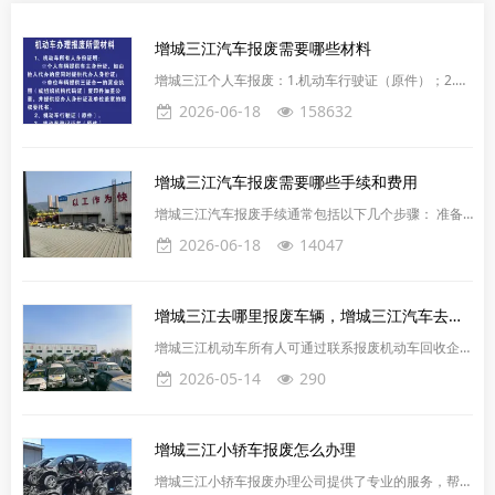
增城三江汽车报废需要哪些材料
增城三江个人车报废：1.机动车行驶证（原件）；2.机
动车登记证（原件）；3.机动车所有人身份证（复印
2026-06-18
158632
件）。增城三江公司车报废：1.机动车行驶证（原
件）；2.机动车登记证（原件）；3.加盖公章的营业执
照（复印件）。
增城三江汽车报废需要哪些手续和费用
增城三江汽车报废手续通常包括以下几个步骤： 准备
必要的文件。车主需要准备个人身份证复印件（公司车
2026-06-18
14047
营业执照复印件、委托书盖公章）、机动车登记证书
（绿本）以及行驶证。 预约我平台上门拖车，电话：
020-81818171 拖车到达报废车辆地址，配合司机装
增城三江去哪里报废车辆，增城三江汽车去哪报废车报废
车，当场结算报废车款 平台将车辆拖至报废公司拆解
报废公司拆解上传公安系统审核 出具报废回收证明、
增城三江机动车所有人可通过联系报废机动车回收企业
注销证明 邮寄或发电子档给车主 报废完成
咨询报废事项，电话：020-81818171，将车辆送至指
2026-05-14
290
定交车地点进行报废或回收企业上门拖车。注：对于车
辆不在登记地的，也可以在车辆所在地办理报废，具体
流程是：车主直接向车辆所在地机动车回收企业交售报
增城三江小轿车报废怎么办理
废机动车，由机动车回收企业将相关资料提交至报废地
车管所，再由报废地车管所将报废信息传递至登记地车
增城三江小轿车报废办理公司提供了专业的服务，帮助
管所，登记地车管所接到机动车报废信息后办理注销登