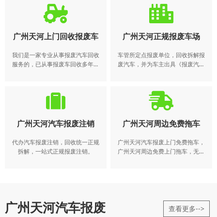
车、大巴中巴、工程用车等，久
交售给机动车回收企业，由机动车
停、残旧、碰撞变形、到期报废均
回收企业将报废的机动车登记证
可。
书、号牌、行驶证交公安机关交通
管理部门注销。机动车所有人逾期
广州天河上门回收报废车
广州天河正规报废车场
不办理注销登记的，公安机关交通
管理部门应当公告该机动车登记证
我们是一家专业从事报废汽车回收
车管所定点报废单位，回收拆解报
书、号牌、行驶证作废。 报废电
服务的，已从事报废车回收多年。
废汽车，并为车主出具《报废汽车
话：4008-565-122
得到了广大客户的一致。我们常年
回收证明》，代办理报废汽车注销
收购各种报废车，报废车回收、报
手续，拆解后的“五大总成”和废铁按
废汽车回收、回收报废车、报废车
规定销售给有资质的流通企业，可
收购、报废车处理、收购报废汽
利用的报废汽车回用件在销售时标
车，办理各类报废车手续
明“报废汽车回用件”
广州天河汽车报废注销
广州天河周边免费拖车
代办汽车报废注销，回收统一正规
广州天河汽车报废上门免费拖车，
拆解，一站式正规报废注销。
广州天河周边免费上门拖车，无需
本人到场，15个工作日办好车辆报
废
广州天河汽车报废
查看更多-->