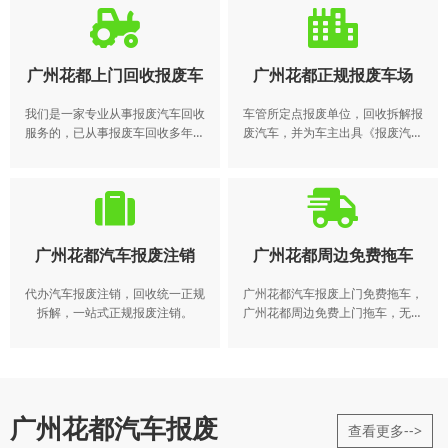
车、大巴中巴、工程用车等，久
交售给机动车回收企业，由机动车
停、残旧、碰撞变形、到期报废均
回收企业将报废的机动车登记证
可。
书、号牌、行驶证交公安机关交通
管理部门注销。机动车所有人逾期
广州花都上门回收报废车
广州花都正规报废车场
不办理注销登记的，公安机关交通
管理部门应当公告该机动车登记证
我们是一家专业从事报废汽车回收
车管所定点报废单位，回收拆解报
书、号牌、行驶证作废。 报废电
服务的，已从事报废车回收多年。
废汽车，并为车主出具《报废汽车
话：4008-565-122
得到了广大客户的一致。我们常年
回收证明》，代办理报废汽车注销
收购各种报废车，报废车回收、报
手续，拆解后的“五大总成”和废铁按
废汽车回收、回收报废车、报废车
规定销售给有资质的流通企业，可
收购、报废车处理、收购报废汽
利用的报废汽车回用件在销售时标
车，办理各类报废车手续
明“报废汽车回用件”
广州花都汽车报废注销
广州花都周边免费拖车
代办汽车报废注销，回收统一正规
广州花都汽车报废上门免费拖车，
拆解，一站式正规报废注销。
广州花都周边免费上门拖车，无需
本人到场，15个工作日办好车辆报
废
广州花都汽车报废
查看更多-->