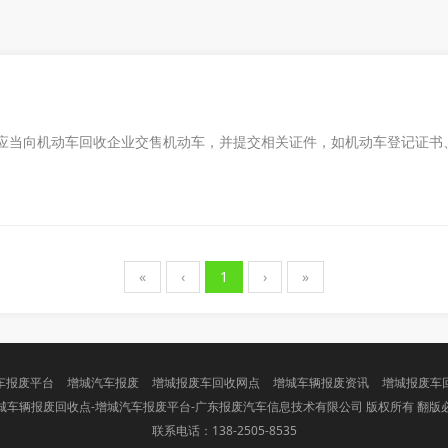
应当向机动车回收企业交售机动车，并提交相关证件，如机动车登记证书
«
‹
1
›
»
车报废平台
增城汽车报废
增城报废车回收网点
增城车辆报废资讯
增城报废车
城车辆报废回收点-增城汽车报废平台-广东报废汽车信息技术有限公司 版权所有 翻版
联系电话：138-2505-8535