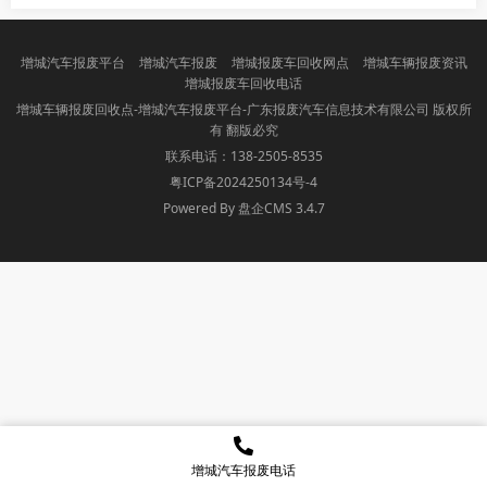
增城汽车报废平台
增城汽车报废
增城报废车回收网点
增城车辆报废资讯
增城报废车回收电话
增城车辆报废回收点-增城汽车报废平台-广东报废汽车信息技术有限公司 版权所
有 翻版必究
联系电话：138-2505-8535
粤ICP备2024250134号-4
Powered By 盘企CMS 3.4.7
盘企CMS
增城汽车报废电话