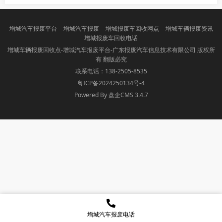
增城汽车报废平台
增城汽车报废
增城报废车回收网点
增城车辆报废资讯
增城报废车回收电话
增城车辆报废回收点-增城汽车报废平台-广东报废汽车信息技术有限公司 版权所
有 翻版必究
联系电话：138-2505-8535
粤ICP备2024250134号-4
Powered By 盘企CMS 3.4.7
盘企CMS
增城汽车报废电话