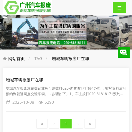
网站首页
TAG
增城车辆报废厂在哪
增城车辆报废厂在哪
增城汽车报废注销登记业务可以拨打020-81818171预约办理 ，填写资料后可
预约到就近网点交验车辆。（步骤如下）1、车主拨打020-81818171预约报
废查询车辆报废价格。2、携带身份证明（委托...
2025-10-08
5290
«
‹
1
›
»