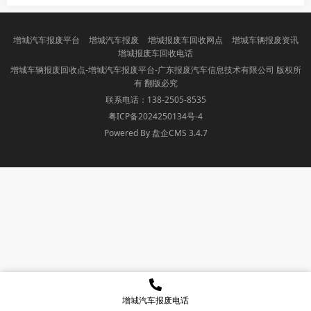
增城汽车报废平台
增城汽车报废
增城报废车回收网点
增城车辆报废资讯
增城报废车回收电话
增城车辆报废回收点-增城汽车报废平台-广东报废汽车信息技术有限公司 版权所
有 翻版必究
联系电话：138-2505-8535
粤ICP备2024250134号-4
Powered By 盘企CMS 3.4.7
盘企CMS
增城汽车报废电话